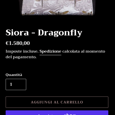
Siora - Dragonfly
Prezzo
€1.580,00
di
Imposte incluse.
Spedizione
calcolata al momento
listino
del pagamento.
Quantità
AGGIUNGI AL CARRELLO