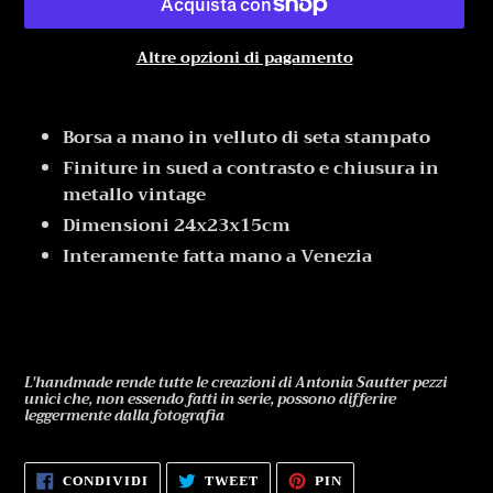
Altre opzioni di pagamento
Inserimento
del
Borsa a mano in velluto di seta stampato
prodotto
Finiture in sued a contrasto e chiusura in
nel
metallo vintage
carrello
Dimensioni 24x23x15cm
Interamente fatta mano a Venezia
L'handmade rende tutte le creazioni di Antonia Sautter pezzi
unici che, non essendo fatti in serie, possono differire
leggermente dalla fotografia
CONDIVIDI
TWITTA
PINNA
CONDIVIDI
TWEET
PIN
SU
SU
SU