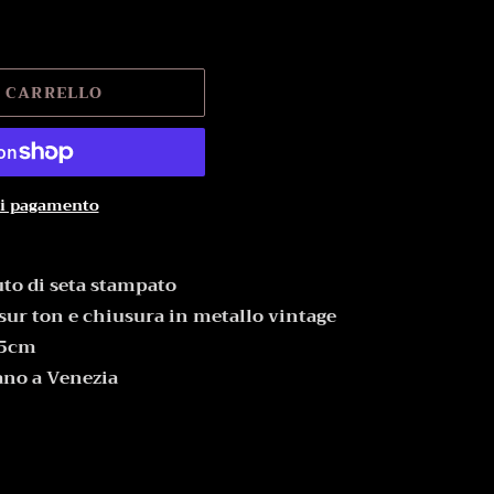
L CARRELLO
di pagamento
uto di seta stampato
 sur ton e chiusura in metallo vintage
15cm
ano a Venezia