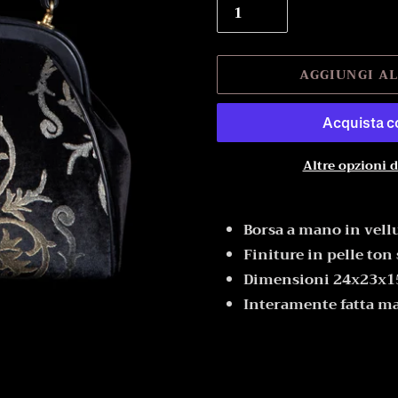
AGGIUNGI A
Altre opzioni 
Inserimento
del
Borsa a mano in vell
prodotto
Finiture in pelle ton
nel
Dimensioni 24x23x
carrello
Interamente fatta m