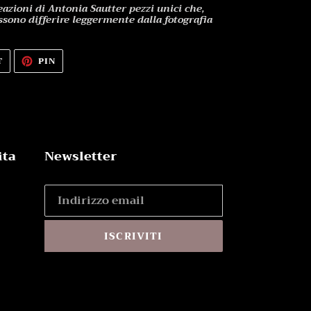
azioni di Antonia Sautter pezzi unici che,
ssono differire leggermente dalla fotografia
TWITTA
PINNA
T
PIN
SU
SU
TWITTER
PINTEREST
ita
Newsletter
ISCRIVITI