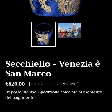
Secchiello - Venezia è
San Marco
Prezzo
€820,00
DISPONIBILE SU ORDINAZIONE
di
Imposte incluse.
Spedizione
calcolata al momento
listino
del pagamento.