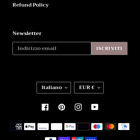
Refund Policy
Newsletter
ISCRIVITI
L
V
Italiano
EUR €
I
A
N
L
G
U
Facebook
Pinterest
Instagram
YouTube
U
T
A
A
Metodi
di
pagamento