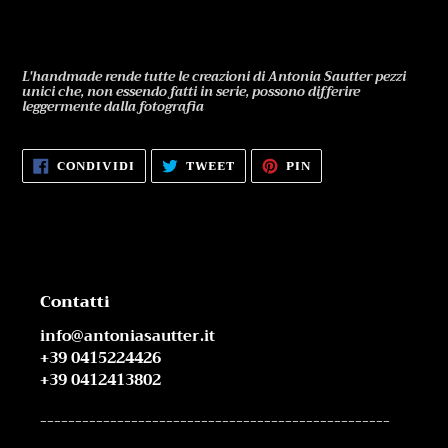
L'handmade rende tutte le creazioni di Antonia Sautter pezzi
unici che, non essendo fatti in serie, possono differire
leggermente dalla fotografia
CONDIVIDI
TWITTA
PINNA
CONDIVIDI
TWEET
PIN
SU
SU
SU
FACEBOOK
TWITTER
PINTEREST
Contatti
info@antoniasautter.it
+39 0415224426
+39 0412413802
--------------------------------------------------