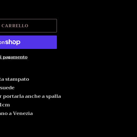
L CARRELLO
di pagamento
eta stampato
 suede
r portarla anche a spalla
11cm
ano a Venezia