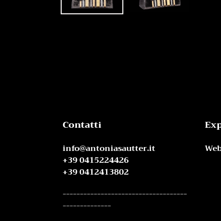
Contatti
Exp
info@antoniasautter.it
Web
+39 0415224426
+39 0412413802
------------------------------------
--------------