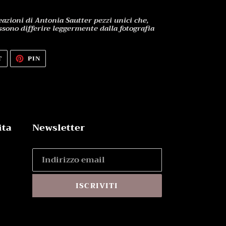
azioni di Antonia Sautter pezzi unici che,
ssono differire leggermente dalla fotografia
TWITTA
PINNA
T
PIN
SU
SU
TWITTER
PINTEREST
ita
Newsletter
ISCRIVITI