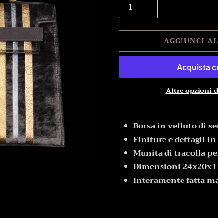
AGGIUNGI A
Altre opzioni 
Inserimento
del
Borsa in velluto di s
prodotto
Finiture e dettagli in
nel
Munita di tracolla pe
carrello
Dimensioni 24x20x
Interamente fatta m