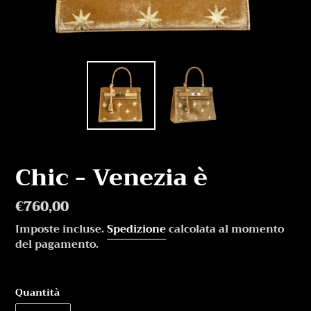
Chic - Venezia è
Prezzo
€760,00
di
Imposte incluse.
Spedizione
calcolata al momento
listino
del pagamento.
Quantità