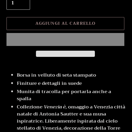
AGGIUNGI AL CARRELLO
Inserimento
del
Borsa in velluto di seta stampato
prodotto
Finiture e dettagli in suede
nel
Munita di tracolla per portarla anche a
carrello
spalla
Collezione
Venezia è,
omaggio a Venezia città
natale di Antonia Sautter e sua musa
ispiratrice. Liberamente ispirata dal cielo
stellato di Venezia, decorazione della Torre