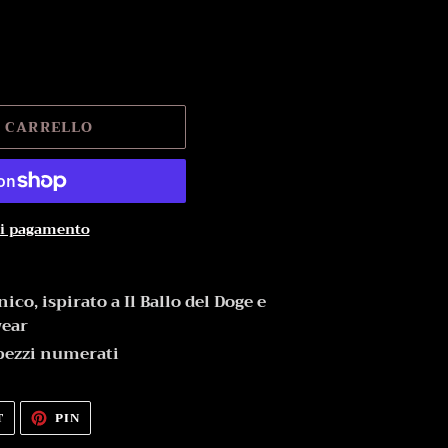
L CARRELLO
di pagamento
ico, ispirato a Il Ballo del Doge e
wear
pezzi numerati
TWITTA
PINNA
T
PIN
SU
SU
TWITTER
PINTEREST