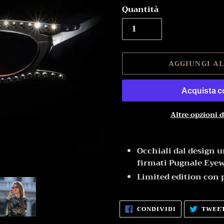
Quantità
AGGIUNGI A
Altre opzioni 
Inserimento
del
Occhiali dal design un
prodotto
firmati Pugnale Eye
nel
Limited edition con 
carrello
CONDIVIDI
CONDIVIDI
TWEE
SU
FACEBOOK